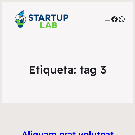
Faceb
Wha
Etiqueta:
tag 3
Aliquam erat volutpat